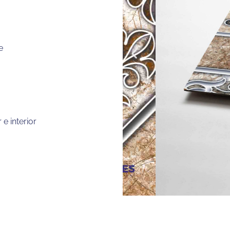
e
 e interior