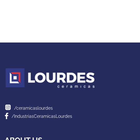
/ceramicaslourdes
/IndustriasCeramicasLourdes